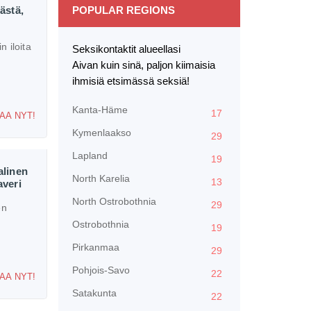
ästä,
POPULAR REGIONS
n iloita
Seksikontaktit alueellasi
Aivan kuin sinä, paljon kiimaisia
ihmisiä etsimässä seksiä!
Kanta-Häme
17
AA NYT!
Kymenlaakso
29
Lapland
19
alinen
North Karelia
13
averi
North Ostrobothnia
29
en
Ostrobothnia
19
Pirkanmaa
29
Pohjois-Savo
22
AA NYT!
Satakunta
22