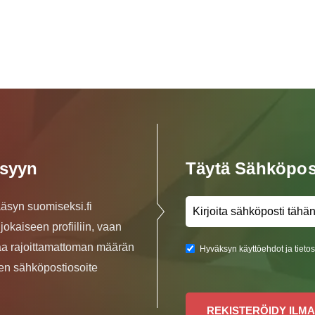
äsyyn
Täytä Sähköpos
ääsyn suomiseksi.fi
jokaiseen profiiliin, vaan
aa rajoittamattoman määrän
Hyväksyn käyttöehdot ja tieto
inen sähköpostiosoite
REKISTERÖIDY ILMA