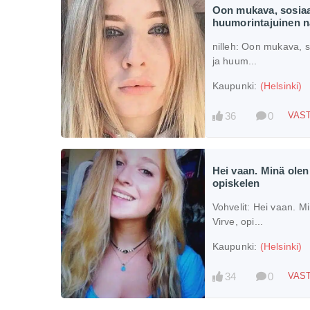
Oon mukava, sosiaa
huumorintajuinen n
nilleh:
Oon mukava, so
ja huum...
Kaupunki:
(Helsinki)
36
0
VAST
Hei vaan. Minä olen
opiskelen
Vohvelit:
Hei vaan. Mi
Virve, opi...
Kaupunki:
(Helsinki)
34
0
VAST