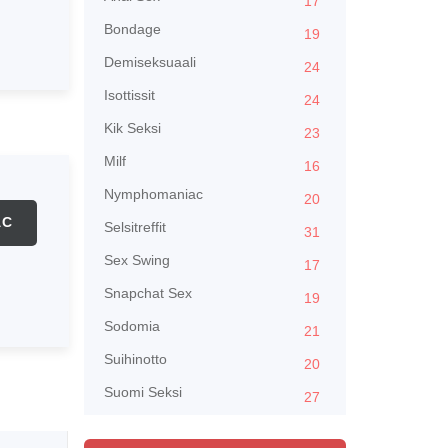
17
Bondage
19
Demiseksuaali
24
Isottissit
24
Kik Seksi
23
Milf
16
Nymphomaniac
20
AC
Selsitreffit
31
Sex Swing
17
Snapchat Sex
19
Sodomia
21
Suihinotto
20
Suomi Seksi
27