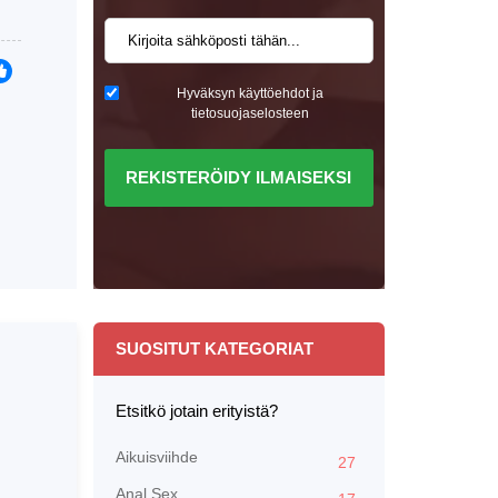
Hyväksyn käyttöehdot ja
tietosuojaselosteen
REKISTERÖIDY ILMAISEKSI
SUOSITUT KATEGORIAT
Etsitkö jotain erityistä?
Aikuisviihde
27
Anal Sex