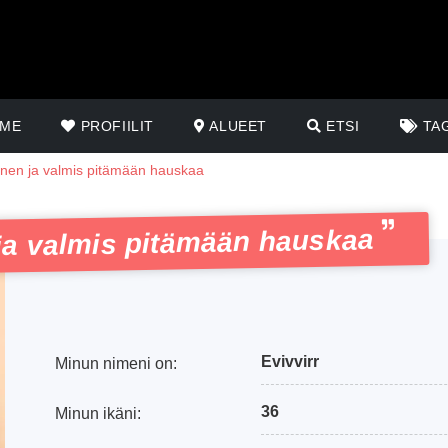
ME
PROFIILIT
ALUEET
ETSI
TA
inen ja valmis pitämään hauskaa
 ja valmis pitämään hauskaa
Evivvirr
Minun nimeni on:
36
Minun ikäni: