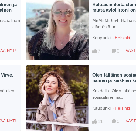
linen ja
Haluaisin iloita eläm
ainen
mutta avioliittoni on
siaalinen
MirMirMir654:
Haluaisi
elämästä, m...
Kaupunki:
(Helsinki)
7
0
AA NYT!
VAST
 Virve,
Olen tälläinen sosia
nainen ja kaikkien k
nä olen
Krizdella:
Olen tälläin
sosiaalinen na...
Kaupunki:
(Helsinki)
11
0
AA NYT!
VAST