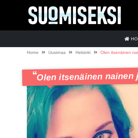
HO
Home
Uusimaa
Helsinki
Olen itsenäinen na
Olen itsenäinen nainen