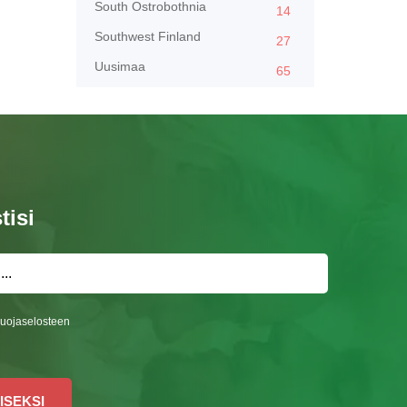
South Ostrobothnia
14
Southwest Finland
27
Uusimaa
65
tisi
suojaselosteen
ISEKSI