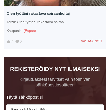
Olen työtäni rakastava sairaanhoitaj
Teizu:
Olen työtäni rakastava sairaa...
Kaupunki:
(Espoo)
7
0
VASTAA NYT!
REKISTERÖIDY NYT ILMAISEKSI
Kirjautuaksesi tarvitset vain toimivan
sähköpostiosoitteen
Täytä sähköpostisi