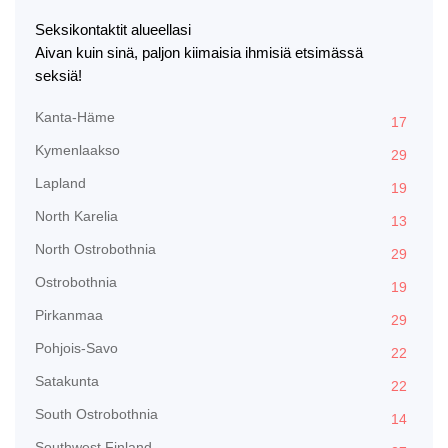
Seksikontaktit alueellasi
Aivan kuin sinä, paljon kiimaisia ihmisiä etsimässä
seksiä!
Kanta-Häme
17
Kymenlaakso
29
Lapland
19
North Karelia
13
North Ostrobothnia
29
Ostrobothnia
19
Pirkanmaa
29
Pohjois-Savo
22
Satakunta
22
South Ostrobothnia
14
Southwest Finland