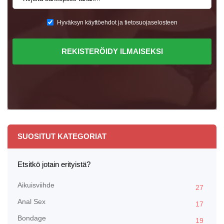
Hyväksyn käyttöehdot ja tietosuojaselosteen
REKISTERÖIDY ILMAISEKSI
SUOSITUT KATEGORIAT
Etsitkö jotain erityistä?
Aikuisviihde
27
Anal Sex
17
Bondage
19