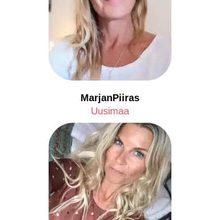
MarjanPiiras
Uusimaa