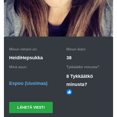
Minun nimeni on:
Minun ikäni:
HeidiHepsukka
38
Minä asun:
Tykkäätkö minusta?
8 Tykkäätkö
Espoo
(Uusimaa)
minusta?
LÄHETÄ VIESTI