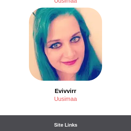
Uusimaa
Evivvirr
Uusimaa
Site Links