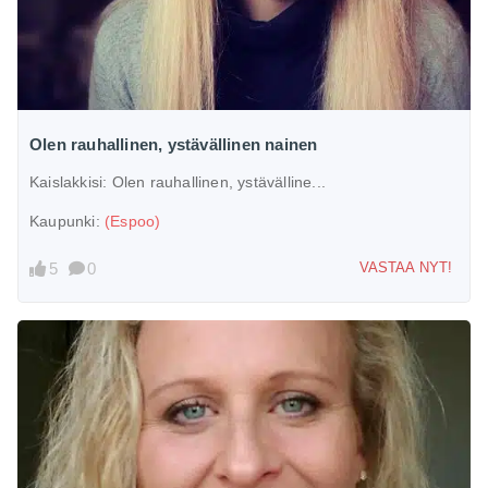
Olen rauhallinen, ystävällinen nainen
Kaislakkisi:
Olen rauhallinen, ystävälline...
Kaupunki:
(Espoo)
5
0
VASTAA NYT!