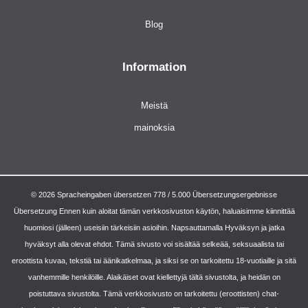
Blog
Information
Meistä
mainoksia
© 2026 Spracheingaben übersetzen 778 / 5.000 Übersetzungsergebnisse
Übersetzung Ennen kuin aloitat tämän verkkosivuston käytön, haluaisimme kiinnittää
huomiosi (jälleen) useisiin tärkeisiin asioihin. Napsauttamalla Hyväksyn ja jatka
hyväksyt alla olevat ehdot. Tämä sivusto voi sisältää selkeää, seksuaalista tai
eroottista kuvaa, tekstiä tai äänikatkelmaa, ja siksi se on tarkoitettu 18-vuotiaille ja sitä
vanhemmille henkilöille. Alaikäiset ovat kiellettyjä tältä sivustolta, ja heidän on
poistuttava sivustolta. Tämä verkkosivusto on tarkoitettu (eroottisten) chat-