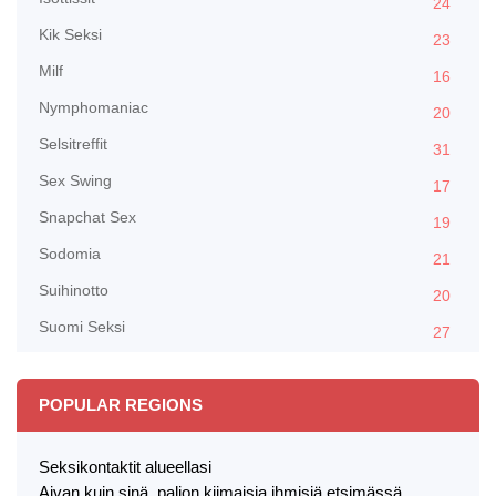
24
Kik Seksi
23
Milf
16
Nymphomaniac
20
Selsitreffit
31
Sex Swing
17
Snapchat Sex
19
Sodomia
21
Suihinotto
20
Suomi Seksi
27
POPULAR REGIONS
Seksikontaktit alueellasi
Aivan kuin sinä, paljon kiimaisia ihmisiä etsimässä