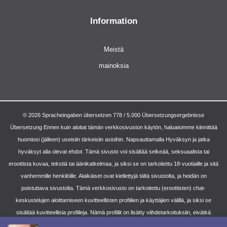
Information
Meistä
mainoksia
© 2026 Spracheingaben übersetzen 778 / 5.000 Übersetzungsergebnisse
Übersetzung Ennen kuin aloitat tämän verkkosivuston käytön, haluaisimme kiinnittää
huomiosi (jälleen) useisiin tärkeisiin asioihin. Napsauttamalla Hyväksyn ja jatka
hyväksyt alla olevat ehdot. Tämä sivusto voi sisältää selkeää, seksuaalista tai
eroottista kuvaa, tekstiä tai äänikatkelmaa, ja siksi se on tarkoitettu 18-vuotiaille ja sitä
vanhemmille henkilöille. Alaikäiset ovat kiellettyjä tältä sivustolta, ja heidän on
poistuttava sivustolta. Tämä verkkosivusto on tarkoitettu (eroottisten) chat-
keskustelujen aloittamiseen kuvitteellisten profiilien ja käyttäjien välillä, ja siksi se
sisältää kuvitteellisia profiileja. Nämä profiilit on lisätty viihdetarkoituksiin, eivätkä
fyysiset sopimukset ole mahdollisia näiden profiilien kanssa. iii) Yksityisyys ja yleiset