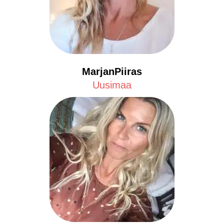
MarjanPiiras
Uusimaa