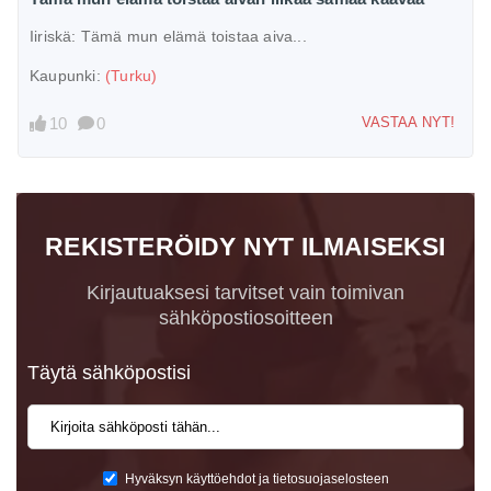
Iiriskä:
Tämä mun elämä toistaa aiva...
Kaupunki:
(Turku)
10
0
VASTAA NYT!
REKISTERÖIDY NYT ILMAISEKSI
Kirjautuaksesi tarvitset vain toimivan
sähköpostiosoitteen
Täytä sähköpostisi
Hyväksyn käyttöehdot ja tietosuojaselosteen