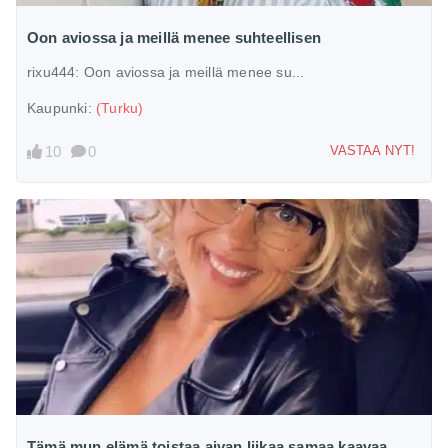
Oon aviossa ja meillä menee suhteellisen
rixu444:
Oon aviossa ja meillä menee su...
Kaupunki:
(Turku)
10
0
VASTAA NYT!
Tämä mun elämä toistaa aivan liikaa samaa kaavaa