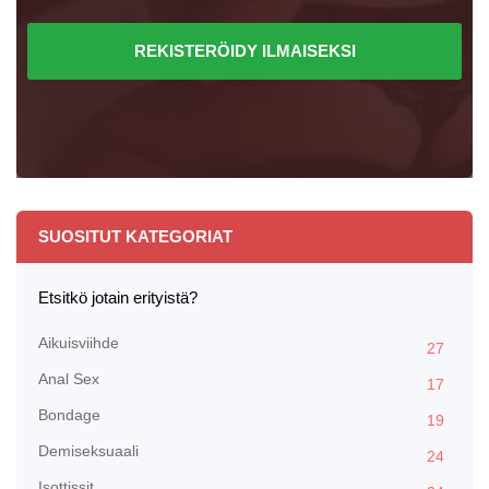
REKISTERÖIDY ILMAISEKSI
SUOSITUT KATEGORIAT
Etsitkö jotain erityistä?
Aikuisviihde
27
Anal Sex
17
Bondage
19
Demiseksuaali
24
Isottissit