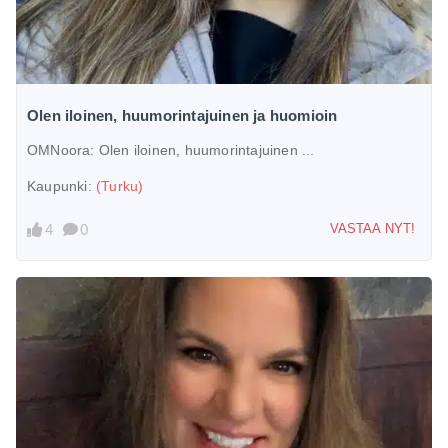
Olen iloinen, huumorintajuinen ja huomioin
OMNoora:
Olen iloinen, huumorintajuinen ...
Kaupunki:
(Turku)
4
0
VASTAA NYT!