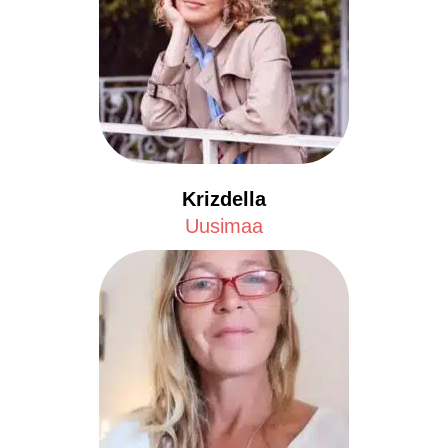
Krizdella
Uusimaa