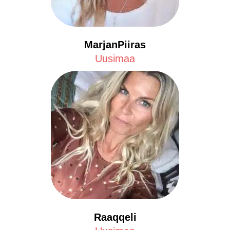
MarjanPiiras
Uusimaa
Raaqqeli