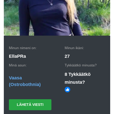
Minun nimeni on:
Minun ikäni:
EllaPRa
27
Minä asun:
Tykkäätkö minusta?
8 Tykkäätkö
Vaasa
minusta?
(Ostrobothnia)
LÄHETÄ VIESTI