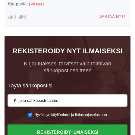
Kaupunki:
(Vaasa)
8
0
VASTAA NYT!
REKISTERÖIDY NYT ILMAISEKSI
Kirjautuaksesi tarvitset vain toimivan
sähköpostiosoitteen
Täytä sähköpostisi
Hyväksyn käyttöehdot ja tietosuojaselosteen
REKISTERÖIDY ILMAISEKSI