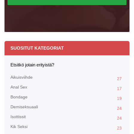
SUOSITUT KATEGORIAT
Etsitkö jotain erityistä?
Aikuisviihde
27
Anal Sex
17
Bondage
19
Demiseksuaali
24
Isottissit
24
Kik Seksi
23