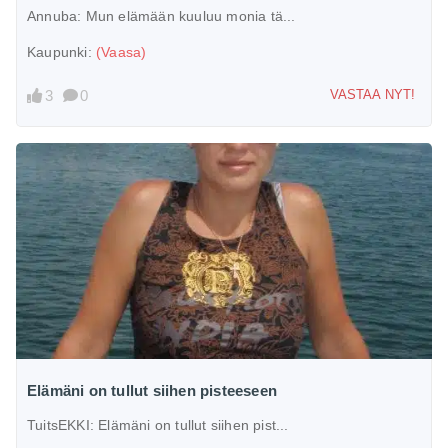
Annuba:
Mun elämään kuuluu monia tä...
Kaupunki:
(Vaasa)
3
0
VASTAA NYT!
Elämäni on tullut siihen pisteeseen
TuitsEKKI:
Elämäni on tullut siihen pist...