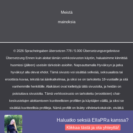
Meistä
mainoksia
© 2026 Spracheingaben übersetzen 778 / 5.000 Übersetzungsergebnisse
Übersetzung Ennen kuin aloitat tämän verkkosivuston käytön, haluaisimme kiinnittää
huomiosi (jälleen) useisiin tärkeisiin asioihin. Napsauttamalla Hyväksyn ja jatka
hyväksyt alla olevat ehdot. Tämä sivusto voi sisältää selkeää, seksuaalista tai
eroottista kuvaa, tekstiä tai äänikatkelmaa, ja siksi se on tarkoitettu 18-vuotiaille ja sitä
vanhemmille henkilöille. Alaikäiset ovat kiellettyjä tältä sivustolta, ja heidän on
poistuttava sivustolta. Tämä verkkosivusto on tarkoitettu (eroottisten) chat-
keskustelujen aloittamiseen kuvitteellisten profiilien ja käyttäjien välillä, ja siksi se
sisältää kuvitteellisia profiileja. Nämä profiilit on lisätty viihdetarkoituksiin, eivätkä
fyysiset sopimukset ole mahdollisia näiden profiilien kanssa. iii) Yksityisyys ja yleiset
Haluatko seksiä EllaPRa kanssa?
käyttöehdot koskevat tätä palvelua. Löydät tämän tämän verkkosivuston
Klikkaa tästä ja ota yhteyttä!
vastuuvapauslausekkeesta.