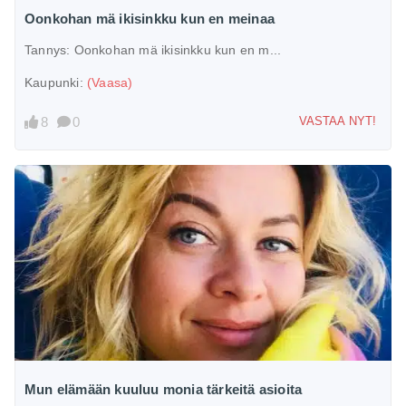
Oonkohan mä ikisinkku kun en meinaa
Tannys:
Oonkohan mä ikisinkku kun en m...
Kaupunki:
(Vaasa)
8
0
VASTAA NYT!
Mun elämään kuuluu monia tärkeitä asioita