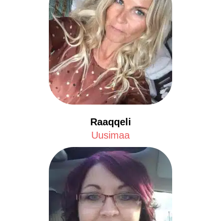
Raaqqeli
Uusimaa