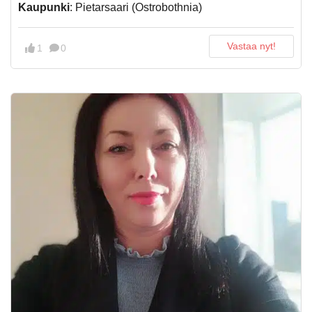
Kaupunki
: Pietarsaari (Ostrobothnia)
Vastaa nyt!
1
0